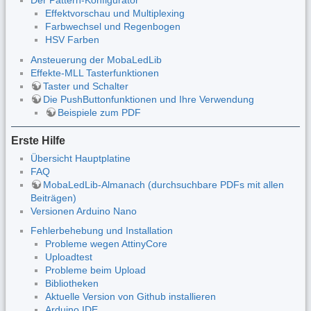
Der Pattern-Konfigurator
Effektvorschau und Multiplexing
Farbwechsel und Regenbogen
HSV Farben
Ansteuerung der MobaLedLib
Effekte-MLL Tasterfunktionen
Taster und Schalter
Die PushButtonfunktionen und Ihre Verwendung
Beispiele zum PDF
Erste Hilfe
Übersicht Hauptplatine
FAQ
MobaLedLib-Almanach (durchsuchbare PDFs mit allen
Beiträgen)
Versionen Arduino Nano
Fehlerbehebung und Installation
Probleme wegen AttinyCore
Uploadtest
Probleme beim Upload
Bibliotheken
Aktuelle Version von Github installieren
Arduino IDE