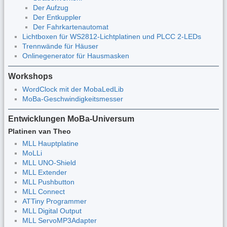
Der Aufzug
Der Entkuppler
Der Fahrkartenautomat
Lichtboxen für WS2812-Lichtplatinen und PLCC 2-LEDs
Trennwände für Häuser
Onlinegenerator für Hausmasken
Workshops
WordClock mit der MobaLedLib
MoBa-Geschwindigkeitsmesser
Entwicklungen MoBa-Universum
Platinen van Theo
MLL Hauptplatine
MoLLi
MLL UNO-Shield
MLL Extender
MLL Pushbutton
MLL Connect
ATTiny Programmer
MLL Digital Output
MLL ServoMP3Adapter