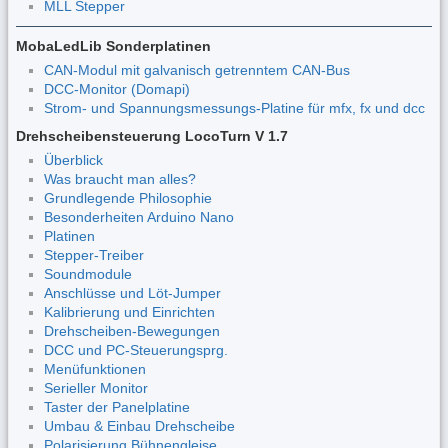
MLL Stepper
MobaLedLib Sonderplatinen
CAN-Modul mit galvanisch getrenntem CAN-Bus
DCC-Monitor (Domapi)
Strom- und Spannungsmessungs-Platine für mfx, fx und dcc
Drehscheibensteuerung LocoTurn V 1.7
Überblick
Was braucht man alles?
Grundlegende Philosophie
Besonderheiten Arduino Nano
Platinen
Stepper-Treiber
Soundmodule
Anschlüsse und Löt-Jumper
Kalibrierung und Einrichten
Drehscheiben-Bewegungen
DCC und PC-Steuerungsprg.
Menüfunktionen
Serieller Monitor
Taster der Panelplatine
Umbau & Einbau Drehscheibe
Polarisierung Bühnengleise