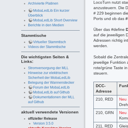
LocoTurn nutzt st
Archivierte Platinen
anzusteuern. Die 
MobaLedLib Ein kurzer
# 229 beginnen die
Überblick
Ports und ob das
#
MobaLedLib Short Overview
Berichte in den Medien
Über das #define
auf die jeweiligen
Stammtische
Adressen richtig i
Virtueller Stammtisch
werden.
Videos der Stammtische
Sobald die Zentra
Die wichtigsten Seiten &
Links:
jeweilige Funktio
rote/grüne Taste i
Stromversorgung der MLL
Hinweise zur elektrischen
steuern.
Sicherheit der MobaLedLib
Belegung der Wannenstecker
DCC-
Funk
Forum der MobaLedLib
Adresse
MobaLedLib auf Github
Dokumentationen der MLL
210, RED
Neu 
auf Github
Dreh
aktuell verwendete Versionen
210, GRN
Neu 
Kom
offizieller Release
Version 3.5.0
211, RED
Glei