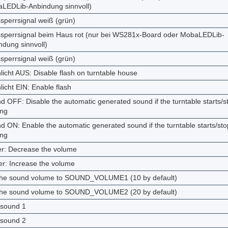
LEDLib-Anbindung sinnvoll)
ssperrsignal weiß (grün)
ssperrsignal beim Haus rot (nur bei WS281x-Board oder MobaLEDLib-
ndung sinnvoll)
ssperrsignal weiß (grün)
licht AUS: Disable flash on turntable house
licht EIN: Enable flash
d OFF: Disable the automatic generated sound if the turntable starts/s
ng
d ON: Enable the automatic generated sound if the turntable starts/sto
ng
er: Decrease the volume
er: Increase the volume
the sound volume to SOUND_VOLUME1 (10 by default)
the sound volume to SOUND_VOLUME2 (20 by default)
 sound 1
 sound 2