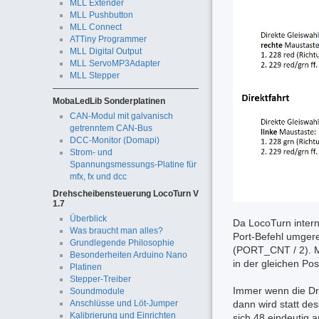
MLL Extender
MLL Pushbutton
MLL Connect
ATTiny Programmer
MLL Digital Output
MLL ServoMP3Adapter
MLL Stepper
MobaLedLib Sonderplatinen
CAN-Modul mit galvanisch
getrenntem CAN-Bus
DCC-Monitor (Domapi)
Strom- und
Spannungsmessungs-Platine für
mfx, fx und dcc
Drehscheibensteuerung LocoTurn V
1.7
Überblick
Da LocoTurn intern
Was braucht man alles?
Port-Befehl umgere
Grundlegende Philosophie
(PORT_CNT / 2). Mi
Besonderheiten Arduino Nano
in der gleichen Pos
Platinen
Stepper-Treiber
Immer wenn die Dr
Soundmodule
dann wird statt de
Anschlüsse und Löt-Jumper
Kalibrierung und Einrichten
sich 48 eindeutig 