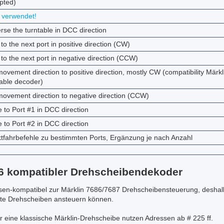
pted)
t verwendet!
rse the turntable in DCC direction
to the next port in positive direction (CW)
to the next port in negative direction (CCW)
ovement direction to positive direction, mostly CW (compatibility Märkl
table decoder)
movement direction to negative direction (CCW)
 to Port #1 in DCC direction
 to Port #2 in DCC direction
ktfahrbefehle zu bestimmten Ports, Ergänzung je nach Anzahl
86 kompatibler Drehscheibendekoder
ssen-kompatibel zur Märklin 7686/7687 Drehscheibensteuerung, desha
te Drehscheiben ansteuern können.
eine klassische Märklin-Drehscheibe nutzen Adressen ab # 225 ff.