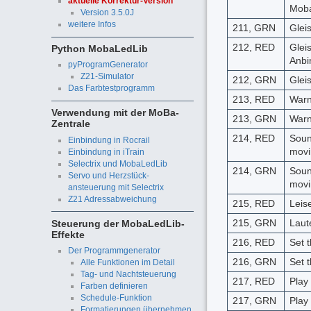
aktuelle Korrektur-Version
Moba
Version 3.5.0J
weitere Infos
211, GRN
Glei
212, RED
Glei
Python MobaLedLib
Anbi
pyProgramGenerator
Z21-Simulator
212, GRN
Glei
Das Farbtestprogramm
213, RED
Warn
Verwendung mit der MoBa-
213, GRN
Warn
Zentrale
214, RED
Soun
Einbindung in Rocrail
movi
Einbindung in iTrain
Selectrix und MobaLedLib
214, GRN
Soun
Servo und Herzstück-
movi
ansteuerung mit Selectrix
Z21 Adressabweichung
215, RED
Leis
215, GRN
Laut
Steuerung der MobaLedLib-
Effekte
216, RED
Set 
Der Programmgenerator
216, GRN
Set 
Alle Funktionen im Detail
Tag- und Nachtsteuerung
217, RED
Play
Farben definieren
Schedule-Funktion
217, GRN
Play
Formatierungen übernehmen