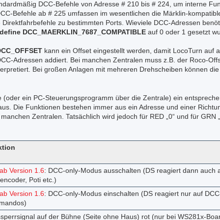
andardmäßig DCC-Befehle von Adresse # 210 bis # 224, um interne Fu
DCC-Befehle ab # 225 umfassen im wesentlichen die Märklin-kompati
 Direktfahrbefehle zu bestimmten Ports. Wieviele DCC-Adressen benöt
define DCC_MAERKLIN_7687_COMPATIBLE
auf 0 oder 1 gesetzt w
DCC_OFFSET
kann ein Offset eingestellt werden, damit LocoTurn auf 
 DCC-Adressen addiert. Bei manchen Zentralen muss z.B. der Roco-Offse
nterpretiert. Bei großen Anlagen mit mehreren Drehscheiben können die
le (oder ein PC-Steuerungsprogramm über die Zentrale) ein entsprec
n aus. Die Funktionen bestehen immer aus ein Adresse und einer Ric
n manchen Zentralen. Tatsächlich wird jedoch für RED „0“ und für GRN 
tion
ab Version 1.6
: DCC-only-Modus ausschalten (DS reagiert dann auch 
encoder, Poti etc.)
ab Version 1.6
: DCC-only-Modus einschalten (DS reagiert nur auf DCC
mandos)
ssperrsignal auf der Bühne (Seite ohne Haus) rot (nur bei WS281x-Boa