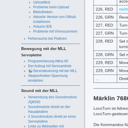
acce
Uploadtest
Probleme beim Upload
226, RED
nich
Bibliotheken
226, GRN
Reve
Aktuelle Version von Github
installieren
227, RED
Turn 
Arduino IDE
Probleme mit Virenscannern
227, GRN
Turn 
Fehlersuche bei Platinen
228, RED
Set m
turn
Bewegung mit der MLL
228, GRN
Set 
Servoplatine
Programmierung Attiny 85
229, RED
Move
Der Aufzug mit Servoantrieb
229, GRN
Move
Servosteuerung mit der MLL
Steppertreiber-Spannung
…
Dire
einstellen
Sound mit der MLL
Märklin 76
Verwendung des Soundmoduls
JQ6500
Soundmodule direkt an der
LocoTurn ist Adre
Hauptplatine
LocoTurn-gesteuer
3 Soundmodule direkt an einer
Servoplatine
Die Kommandos für 
Links zu Webseiten mit