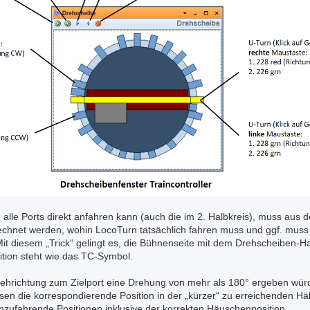
 alle Ports direkt anfahren kann (auch die im 2. Halbkreis), muss aus d
chnet werden, wohin LocoTurn tatsächlich fahren muss und ggf. muss 
t diesem „Trick“ gelingt es, die Bühnenseite mit dem Drehscheiben-Ha
ition steht wie das TC-Symbol.
ehrichtung zum Zielport eine Drehung von mehr als 180° ergeben würd
ssen die korrespondierende Position in der „kürzer“ zu erreichenden H
anzufahrende Positionen inklusive der korrekten Häuschenposition.