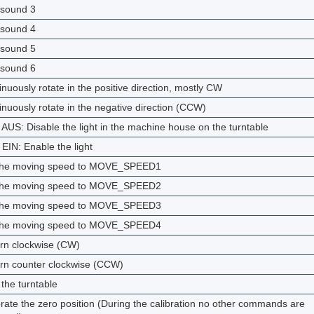
 sound 3
 sound 4
 sound 5
 sound 6
nuously rotate in the positive direction, mostly CW
inuously rotate in the negative direction (CCW)
 AUS: Disable the light in the machine house on the turntable
 EIN: Enable the light
the moving speed to MOVE_SPEED1
the moving speed to MOVE_SPEED2
the moving speed to MOVE_SPEED3
the moving speed to MOVE_SPEED4
rn clockwise (CW)
rn counter clockwise (CCW)
the turntable
brate the zero position (During the calibration no other commands are