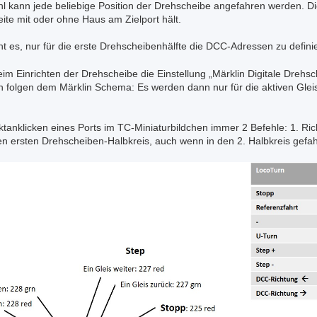
 kann jede beliebige Position der Drehscheibe angefahren werden. D
eite mit oder ohne Haus am Zielport hält.
cht es, nur für die erste Drehscheibenhälfte die DCC-Adressen zu defini
m Einrichten der Drehscheibe die Einstellung „Märklin Digitale Drehsc
n folgen dem Märklin Schema: Es werden dann nur für die aktiven Gle
tanklicken eines Ports im TC-Miniaturbildchen immer 2 Befehle: 1. Rich
n ersten Drehscheiben-Halbkreis, auch wenn in den 2. Halbkreis gefah