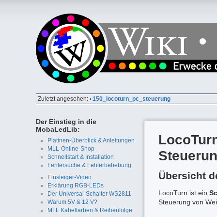
Zuletzt angesehen:
150_locoturn_pc_steuerung
•
Der Einstieg in die
MobaLedLib:
LocoTurn
Platinen-Überblick & Anleitungen
MLL-Online-Shop
Steueru
Schnellstart & Installation
Fehlersuche & Fehlerbehebung
Übersicht d
Einsteiger-Video
Erklärung RGB-LEDs
LocoTurn ist ein
Sc
Der Universal-Schalter WS2811
Steuerung von Wei
Warum 5V & 12 V?
MLL Kabelfarben & Reihenfolge