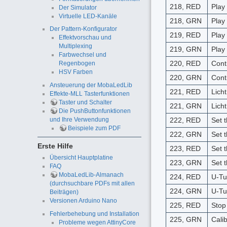
218, RED
Play
Der Simulator
Virtuelle LED-Kanäle
218, GRN
Play
Der Pattern-Konfigurator
219, RED
Play
Effektvorschau und
Multiplexing
219, GRN
Play
Farbwechsel und
220, RED
Conti
Regenbogen
HSV Farben
220, GRN
Cont
Ansteuerung der MobaLedLib
221, RED
Licht
Effekte-MLL Tasterfunktionen
Taster und Schalter
221, GRN
Licht
Die PushButtonfunktionen
222, RED
Set 
und Ihre Verwendung
Beispiele zum PDF
222, GRN
Set 
Erste Hilfe
223, RED
Set 
Übersicht Hauptplatine
223, GRN
Set 
FAQ
MobaLedLib-Almanach
224, RED
U-Tu
(durchsuchbare PDFs mit allen
224, GRN
U-Tu
Beiträgen)
Versionen Arduino Nano
225, RED
Stop 
Fehlerbehebung und Installation
225, GRN
Cali
Probleme wegen AttinyCore