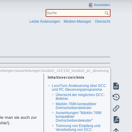
Anmelden
Letzte Änderungen
Medien-Manager
Übersicht
leitungen:bauanleitungen:locoturn_v10:150_locoturn_pc_steuerung
Inhaltsverzeichnis
LocoTurn-Ansteuerung über DCC
und PC-Steuerungsprogramme
Übersicht der möglichen DCC-
Befehle
Märklin 7686 kompatibler
Drehscheibendekoder
Auswirkungen "Märklin 7686
kompatibler
ie man sie auch zur
Drehscheibendekoder"
hle!).
Trennung von Empfang und
Verarbeitung von DCC-