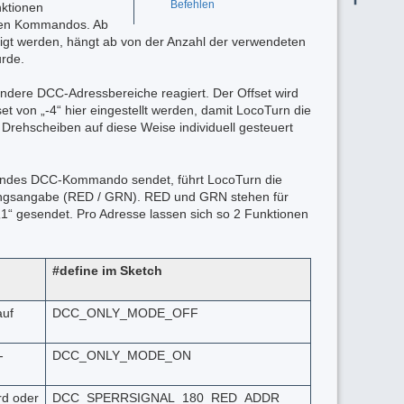
Befehlen
nktionen
blen Kommandos. Ab
igt werden, hängt ab von der Anzahl der verwendeten
urde.
andere DCC-Adressbereiche reagiert. Der Offset wird
t von „-4“ hier eingestellt werden, damit LocoTurn die
 Drehscheiben auf diese Weise individuell gesteuert
hendes DCC-Kommando sendet, führt LocoTurn die
htungsangabe (RED / GRN). RED und GRN stehen für
„1“ gesendet. Pro Adresse lassen sich so 2 Funktionen
#define im Sketch
auf
DCC_ONLY_MODE_OFF
-
DCC_ONLY_MODE_ON
rd oder
DCC_SPERRSIGNAL_180_RED_ADDR