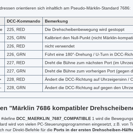
essen orientieren sich inhaltlich am Pseudo-Märklin-Standard 7686:
DCC-Kommando
Bemerkung
be
225, RED
Die Drehscheibenbewegung wird gestoppt
225, GRN
Kalibriert den Null-Punkt (nicht Märklin-kompati
226, RED
nicht verwendet
226, GRN
Führt eine 180°-Drehung / U-Turn in DCC-Richt
227, RED
Dreht die Bühne zum nächsten Port (im Uhrzei
227, GRN
Dreht die Bühne zum vorherigen Port (gegen 
>
228, RED
Ändert die DCC-Richtung auf Uhrzeigersinn / 
–
228, GRN
Ändert die DCC-Richtung auf gegen den Uhrze
en "Märklin 7686 kompatibler Drehscheiben
 #define
DCC_MAERKLIN_7687_COMPATIBLE
1 wird die Bewegungs
dard wird von vielen PC-Steuerungsprogrammen eingesetzt, z.B. von T
ch nur Direkt-Befehle für die
Ports in der ersten Drehscheiben-Hälft