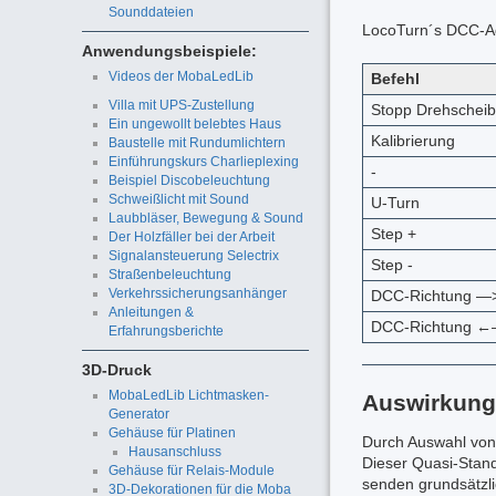
Sounddateien
LocoTurn´s DCC-Adr
Anwendungsbeispiele:
Videos der MobaLedLib
Befehl
Villa mit UPS-Zustellung
Stopp Drehschei
Ein ungewollt belebtes Haus
Kalibrierung
Baustelle mit Rundumlichtern
Einführungskurs Charlieplexing
-
Beispiel Discobeleuchtung
Schweißlicht mit Sound
U-Turn
Laubbläser, Bewegung & Sound
Step +
Der Holzfäller bei der Arbeit
Signalansteuerung Selectrix
Step -
Straßenbeleuchtung
Verkehrssicherungsanhänger
DCC-Richtung —
Anleitungen &
DCC-Richtung ←
Erfahrungsberichte
3D-Druck
MobaLedLib Lichtmasken-
Auswirkung
Generator
Gehäuse für Platinen
Durch Auswahl von
Hausanschluss
Dieser Quasi-Stan
Gehäuse für Relais-Module
senden grundsätzli
3D-Dekorationen für die Moba