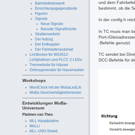
und dem Fahrbefehl
Bahnbetriebswerk
bestimmt, ob die S
Einrichtungsgegenstände
Figuren
Signale
In der config.h rei
Neue Signale
Bausatz Signalbrücke
In TC muss man bei
Straßenverkehr
Port-/Gleisadresse
Der Aufzug
-Befehle genutzt.
Der Entkuppler
Der Fahrkartenautomat
TC sendet bei Direk
Lichtboxen für WS2812-
Lichtplatinen und PLCC 2-LEDs
DCC-Befehle für de
Trennwände für Häuser
Onlinegenerator für Hausmasken
Workshops
WordClock mit der MobaLedLib
MoBa-Geschwindigkeitsmesser
Entwicklungen MoBa-
Universum
Platinen van Theo
MLL Hauptplatine
MoLLi
MLL UNO-Shield