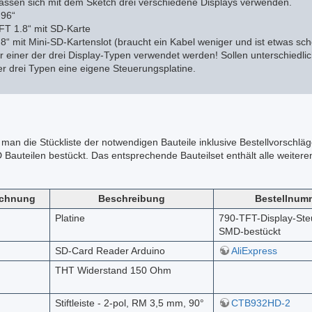
 lassen sich mit dem Sketch drei verschiedene Displays verwenden.
.96“
FT 1.8“ mit SD-Karte
8“ mit Mini-SD-Kartenslot (braucht ein Kabel weniger und ist etwas sch
r einer der drei Display-Typen verwendet werden! Sollen unterschiedli
er drei Typen eine eigene Steuerungsplatine.
man die Stückliste der notwendigen Bauteile inklusive Bestellvorschläge
Bauteilen bestückt. Das entsprechende Bauteilset enthält alle weitere
ichnung
Beschreibung
Bestellnum
Platine
790-TFT-Display-Ste
SMD-bestückt
SD-Card Reader Arduino
AliExpress
THT Widerstand 150 Ohm
Stiftleiste - 2-pol, RM 3,5 mm, 90°
CTB932HD-2