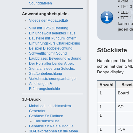
Aktuell
Sounddateien
• TFT 0
• LED T
Anwendungsbeispiele:
• TFT 1.
Videos der MobaLedLib
kann nu
Villa mit UPS-Zustellung
jeden d
Ein ungewollt belebtes Haus
Baustelle mit Rundumlichtern
Einführungskurs Charlieplexing
Beispiel Discobeleuchtung
Stückliste
Schweißlicht mit Sound
Laubbläser, Bewegung & Sound
Nachfolgend findet 
Der Holzfäller bei der Arbeit
schon mit den SMD 
Signalansteuerung Selectrix
Doppeldisplay.
Straßenbeleuchtung
Verkehrssicherungsanhänger
Anleitungen &
Anzahl
Beze
Erfahrungsberichte
1
Board
3D-Druck
MobaLedLib Lichtmasken-
1
SD
Generator
1
Gehäuse für Platinen
Hausanschluss
Gehäuse für Relais-Module
1
+5V
3D-Dekorationen für die Moba