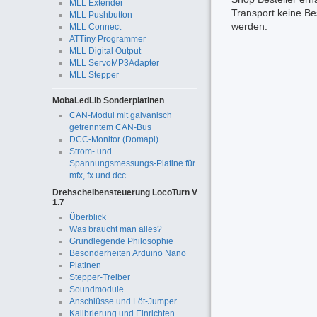
MLL Extender
Transport keine Be
MLL Pushbutton
werden.
MLL Connect
ATTiny Programmer
MLL Digital Output
MLL ServoMP3Adapter
MLL Stepper
MobaLedLib Sonderplatinen
CAN-Modul mit galvanisch
getrenntem CAN-Bus
DCC-Monitor (Domapi)
Strom- und
Spannungsmessungs-Platine für
mfx, fx und dcc
Drehscheibensteuerung LocoTurn V
1.7
Überblick
Was braucht man alles?
Grundlegende Philosophie
Besonderheiten Arduino Nano
Platinen
Stepper-Treiber
Soundmodule
Anschlüsse und Löt-Jumper
Kalibrierung und Einrichten