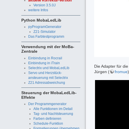
aktuelle Korrektur-Version
Version 3.5.0J
weitere Infos
Python MobaLedLib
pyProgramGenerator
Z21-Simulator
Das Farbtestprogramm
Verwendung mit der MoBa-
Zentrale
Einbindung in Rocrail
Einbindung in iTrain
Die Adapter für di
Selectrix und MobaLedLib
Jürgen (
fromue
)
Servo und Herzstück-
ansteuerung mit Selectrix
Z21 Adressabweichung
Steuerung der MobaLedLib-
Effekte
Der Programmgenerator
Alle Funktionen im Detail
Tag- und Nachtsteuerung
Farben definieren
Schedule-Funktion
Formatierungen übernehmen