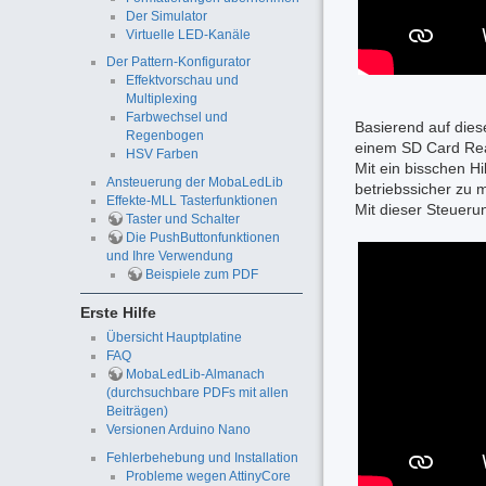
Der Simulator
Virtuelle LED-Kanäle
Der Pattern-Konfigurator
Effektvorschau und
Multiplexing
Farbwechsel und
Basierend auf dies
Regenbogen
einem SD Card Rea
HSV Farben
Mit ein bisschen H
Ansteuerung der MobaLedLib
betriebssicher zu 
Effekte-MLL Tasterfunktionen
Mit dieser Steueru
Taster und Schalter
Die PushButtonfunktionen
und Ihre Verwendung
Beispiele zum PDF
Erste Hilfe
Übersicht Hauptplatine
FAQ
MobaLedLib-Almanach
(durchsuchbare PDFs mit allen
Beiträgen)
Versionen Arduino Nano
Fehlerbehebung und Installation
Probleme wegen AttinyCore