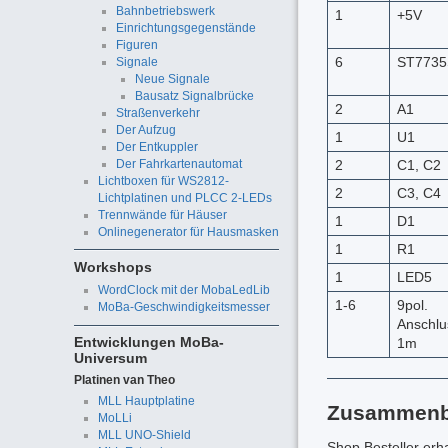
Bahnbetriebswerk
1
+5V
Einrichtungsgegenstände
Figuren
6
ST7735
Signale
Neue Signale
Bausatz Signalbrücke
2
A1
Straßenverkehr
Der Aufzug
1
U1
Der Entkuppler
Der Fahrkartenautomat
2
C1, C2
Lichtboxen für WS2812-
2
C3, C4
Lichtplatinen und PLCC 2-LEDs
Trennwände für Häuser
1
D1
Onlinegenerator für Hausmasken
1
R1
Workshops
1
LED5
WordClock mit der MobaLedLib
1-6
9pol.
MoBa-Geschwindigkeitsmesser
Anschlu
Entwicklungen MoBa-
1m
Universum
Platinen van Theo
MLL Hauptplatine
Zusammen
MoLLi
MLL UNO-Shield
Shop Besteller erha