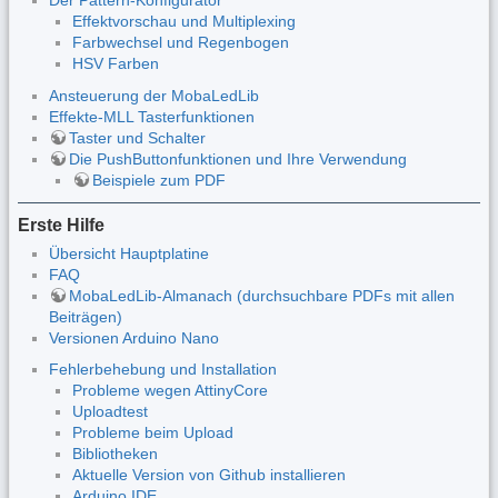
Der Pattern-Konfigurator
Effektvorschau und Multiplexing
Farbwechsel und Regenbogen
HSV Farben
Ansteuerung der MobaLedLib
Effekte-MLL Tasterfunktionen
Taster und Schalter
Die PushButtonfunktionen und Ihre Verwendung
Beispiele zum PDF
Erste Hilfe
Übersicht Hauptplatine
FAQ
MobaLedLib-Almanach (durchsuchbare PDFs mit allen
Beiträgen)
Versionen Arduino Nano
Fehlerbehebung und Installation
Probleme wegen AttinyCore
Uploadtest
Probleme beim Upload
Bibliotheken
Aktuelle Version von Github installieren
Arduino IDE