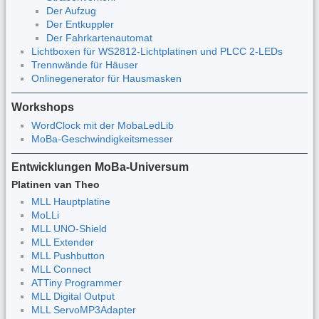
Der Aufzug
Der Entkuppler
Der Fahrkartenautomat
Lichtboxen für WS2812-Lichtplatinen und PLCC 2-LEDs
Trennwände für Häuser
Onlinegenerator für Hausmasken
Workshops
WordClock mit der MobaLedLib
MoBa-Geschwindigkeitsmesser
Entwicklungen MoBa-Universum
Platinen van Theo
MLL Hauptplatine
MoLLi
MLL UNO-Shield
MLL Extender
MLL Pushbutton
MLL Connect
ATTiny Programmer
MLL Digital Output
MLL ServoMP3Adapter