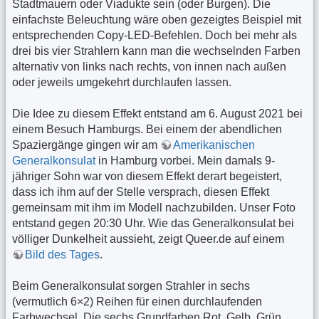
Stadtmauern oder Viadukte sein (oder Burgen). Die
einfachste Beleuchtung wäre oben gezeigtes Beispiel mit
entsprechenden Copy-LED-Befehlen. Doch bei mehr als
drei bis vier Strahlern kann man die wechselnden Farben
alternativ von links nach rechts, von innen nach außen
oder jeweils umgekehrt durchlaufen lassen.
Die Idee zu diesem Effekt entstand am 6. August 2021 bei
einem Besuch Hamburgs. Bei einem der abendlichen
Spaziergänge gingen wir am
Amerikanischen
Generalkonsulat
in Hamburg vorbei. Mein damals 9-
jähriger Sohn war von diesem Effekt derart begeistert,
dass ich ihm auf der Stelle versprach, diesen Effekt
gemeinsam mit ihm im Modell nachzubilden. Unser Foto
entstand gegen 20:30 Uhr. Wie das Generalkonsulat bei
völliger Dunkelheit aussieht, zeigt Queer.de auf einem
Bild des Tages
.
Beim Generalkonsulat sorgen Strahler in sechs
(vermutlich 6×2) Reihen für einen durchlaufenden
Farbwechsel. Die sechs Grundfarben Rot, Gelb, Grün,