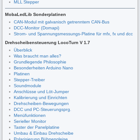
MLL Stepper
MobaLedLib Sonderplatinen
CAN-Modul mit galvanisch getrenntem CAN-Bus
DCC-Monitor (Domapi)
Strom- und Spannungsmessungs-Platine für mfx, fx und dcc
Drehscheibensteuerung LocoTurn V 1.7
Überblick
Was braucht man alles?
Grundlegende Philosophie
Besonderheiten Arduino Nano
Platinen
Stepper-Treiber
Soundmodule
Anschlüsse und Löt-Jumper
Kalibrierung und Einrichten
Drehscheiben-Bewegungen
DCC und PC-Steuerungsprg.
Menüfunktionen
Serieller Monitor
Taster der Panelplatine
Umbau & Einbau Drehscheibe
Polarisierung Bühnengleise