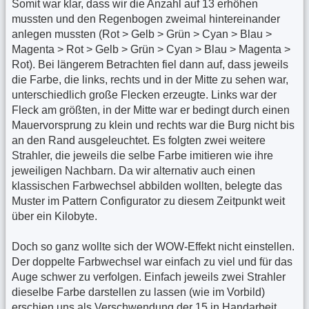
Somit war klar, dass wir die Anzahl auf 13 erhöhen
mussten und den Regenbogen zweimal hintereinander
anlegen mussten (Rot > Gelb > Grün > Cyan > Blau >
Magenta > Rot > Gelb > Grün > Cyan > Blau > Magenta >
Rot). Bei längerem Betrachten fiel dann auf, dass jeweils
die Farbe, die links, rechts und in der Mitte zu sehen war,
unterschiedlich große Flecken erzeugte. Links war der
Fleck am größten, in der Mitte war er bedingt durch einen
Mauervorsprung zu klein und rechts war die Burg nicht bis
an den Rand ausgeleuchtet. Es folgten zwei weitere
Strahler, die jeweils die selbe Farbe imitieren wie ihre
jeweiligen Nachbarn. Da wir alternativ auch einen
klassischen Farbwechsel abbilden wollten, belegte das
Muster im Pattern Configurator zu diesem Zeitpunkt weit
über ein Kilobyte.
Doch so ganz wollte sich der WOW-Effekt nicht einstellen.
Der doppelte Farbwechsel war einfach zu viel und für das
Auge schwer zu verfolgen. Einfach jeweils zwei Strahler
dieselbe Farbe darstellen zu lassen (wie im Vorbild)
erschien uns als Verschwendung der 15 in Handarbeit