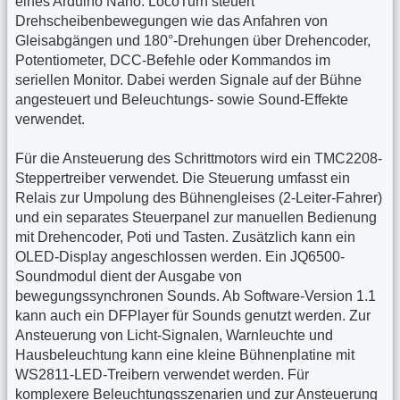
eines Arduino Nano. LocoTurn steuert
Drehscheibenbewegungen wie das Anfahren von
Gleisabgängen und 180°-Drehungen über Drehencoder,
Potentiometer, DCC-Befehle oder Kommandos im
seriellen Monitor. Dabei werden Signale auf der Bühne
angesteuert und Beleuchtungs- sowie Sound-Effekte
verwendet.
Für die Ansteuerung des Schrittmotors wird ein TMC2208-
Steppertreiber verwendet. Die Steuerung umfasst ein
Relais zur Umpolung des Bühnengleises (2-Leiter-Fahrer)
und ein separates Steuerpanel zur manuellen Bedienung
mit Drehencoder, Poti und Tasten. Zusätzlich kann ein
OLED-Display angeschlossen werden. Ein JQ6500-
Soundmodul dient der Ausgabe von
bewegungssynchronen Sounds. Ab Software-Version 1.1
kann auch ein DFPlayer für Sounds genutzt werden. Zur
Ansteuerung von Licht-Signalen, Warnleuchte und
Hausbeleuchtung kann eine kleine Bühnenplatine mit
WS2811-LED-Treibern verwendet werden. Für
komplexere Beleuchtungsszenarien und zur Ansteuerung