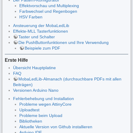
Der Pattern-Konfigurator
Effektvorschau und Multiplexing
Farbwechsel und Regenbogen
HSV Farben
Ansteuerung der MobaLedLib
Effekte-MLL Tasterfunktionen
Taster und Schalter
Die PushButtonfunktionen und Ihre Verwendung
Beispiele zum PDF
Erste Hilfe
Übersicht Hauptplatine
FAQ
MobaLedLib-Almanach (durchsuchbare PDFs mit allen
Beiträgen)
Versionen Arduino Nano
Fehlerbehebung und Installation
Probleme wegen AttinyCore
Uploadtest
Probleme beim Upload
Bibliotheken
Aktuelle Version von Github installieren
Arduino IDE