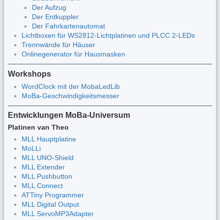
Der Aufzug
Der Entkuppler
Der Fahrkartenautomat
Lichtboxen für WS2812-Lichtplatinen und PLCC 2-LEDs
Trennwände für Häuser
Onlinegenerator für Hausmasken
Workshops
WordClock mit der MobaLedLib
MoBa-Geschwindigkeitsmesser
Entwicklungen MoBa-Universum
Platinen van Theo
MLL Hauptplatine
MoLLi
MLL UNO-Shield
MLL Extender
MLL Pushbutton
MLL Connect
ATTiny Programmer
MLL Digital Output
MLL ServoMP3Adapter