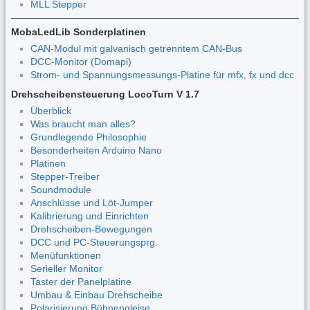
MLL Stepper
MobaLedLib Sonderplatinen
CAN-Modul mit galvanisch getrenntem CAN-Bus
DCC-Monitor (Domapi)
Strom- und Spannungsmessungs-Platine für mfx, fx und dcc
Drehscheibensteuerung LocoTurn V 1.7
Überblick
Was braucht man alles?
Grundlegende Philosophie
Besonderheiten Arduino Nano
Platinen
Stepper-Treiber
Soundmodule
Anschlüsse und Löt-Jumper
Kalibrierung und Einrichten
Drehscheiben-Bewegungen
DCC und PC-Steuerungsprg.
Menüfunktionen
Serieller Monitor
Taster der Panelplatine
Umbau & Einbau Drehscheibe
Polarisierung Bühnengleise