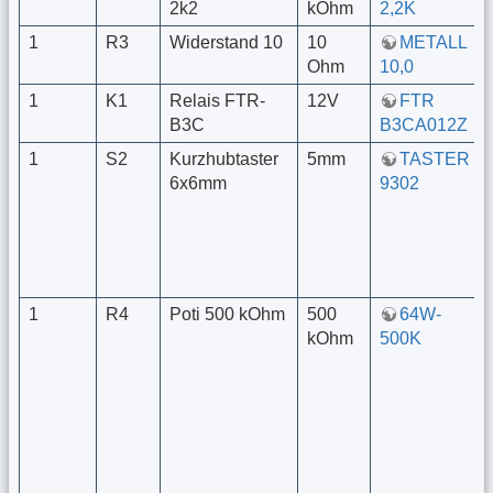
2k2
kOhm
2,2K
1
R3
Widerstand 10
10
METALL
Ohm
10,0
1
K1
Relais FTR-
12V
FTR
B3C
B3CA012Z
1
S2
Kurzhubtaster
5mm
TASTER
6x6mm
9302
1
R4
Poti 500 kOhm
500
64W-
kOhm
500K