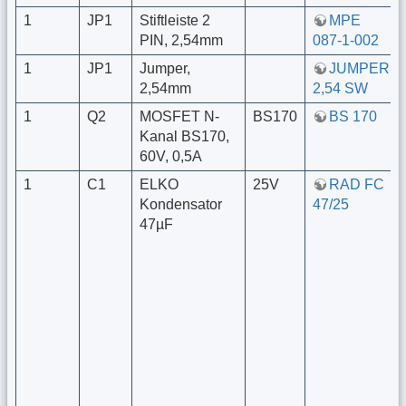
1
JP1
Stiftleiste 2
MPE
PIN, 2,54mm
087-1-002
1
JP1
Jumper,
JUMPER
2,54mm
2,54 SW
1
Q2
MOSFET N-
BS170
BS 170
Kanal BS170,
60V, 0,5A
1
C1
ELKO
25V
RAD FC
Kondensator
47/25
47µF