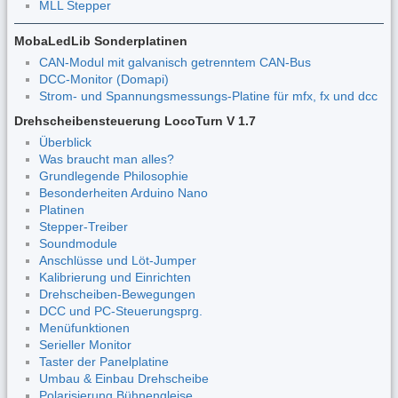
MLL Stepper
MobaLedLib Sonderplatinen
CAN-Modul mit galvanisch getrenntem CAN-Bus
DCC-Monitor (Domapi)
Strom- und Spannungsmessungs-Platine für mfx, fx und dcc
Drehscheibensteuerung LocoTurn V 1.7
Überblick
Was braucht man alles?
Grundlegende Philosophie
Besonderheiten Arduino Nano
Platinen
Stepper-Treiber
Soundmodule
Anschlüsse und Löt-Jumper
Kalibrierung und Einrichten
Drehscheiben-Bewegungen
DCC und PC-Steuerungsprg.
Menüfunktionen
Serieller Monitor
Taster der Panelplatine
Umbau & Einbau Drehscheibe
Polarisierung Bühnengleise