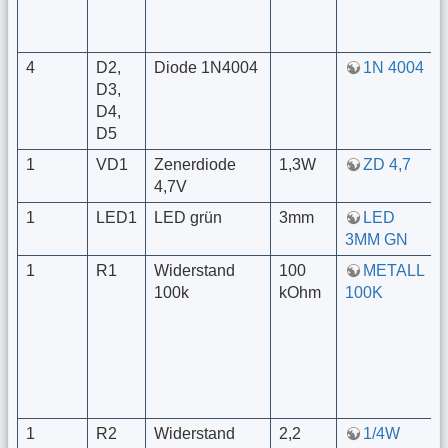
4
D2,
Diode 1N4004
1N 4004
D3,
D4,
D5
1
VD1
Zenerdiode
1,3W
ZD 4,7
4,7V
1
LED1
LED grün
3mm
LED
3MM GN
1
R1
Widerstand
100
METALL
100k
kOhm
100K
1
R2
Widerstand
2,2
1/4W