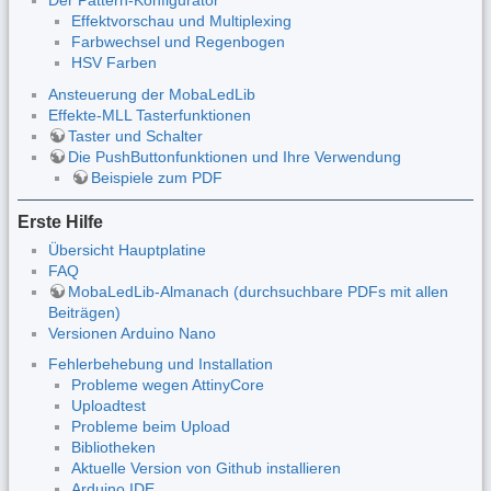
Der Pattern-Konfigurator
Effektvorschau und Multiplexing
Farbwechsel und Regenbogen
HSV Farben
Ansteuerung der MobaLedLib
Effekte-MLL Tasterfunktionen
Taster und Schalter
Die PushButtonfunktionen und Ihre Verwendung
Beispiele zum PDF
Erste Hilfe
Übersicht Hauptplatine
FAQ
MobaLedLib-Almanach (durchsuchbare PDFs mit allen
Beiträgen)
Versionen Arduino Nano
Fehlerbehebung und Installation
Probleme wegen AttinyCore
Uploadtest
Probleme beim Upload
Bibliotheken
Aktuelle Version von Github installieren
Arduino IDE