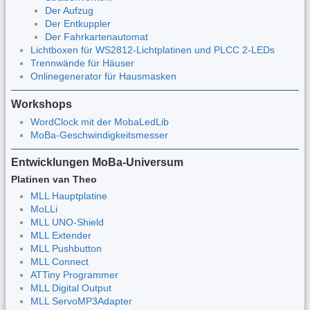
Der Aufzug
Der Entkuppler
Der Fahrkartenautomat
Lichtboxen für WS2812-Lichtplatinen und PLCC 2-LEDs
Trennwände für Häuser
Onlinegenerator für Hausmasken
Workshops
WordClock mit der MobaLedLib
MoBa-Geschwindigkeitsmesser
Entwicklungen MoBa-Universum
Platinen van Theo
MLL Hauptplatine
MoLLi
MLL UNO-Shield
MLL Extender
MLL Pushbutton
MLL Connect
ATTiny Programmer
MLL Digital Output
MLL ServoMP3Adapter