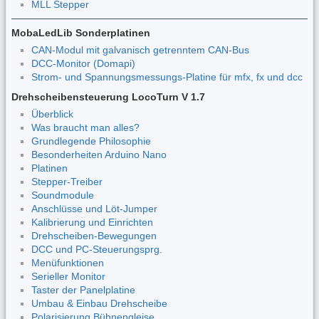
MLL Stepper
MobaLedLib Sonderplatinen
CAN-Modul mit galvanisch getrenntem CAN-Bus
DCC-Monitor (Domapi)
Strom- und Spannungsmessungs-Platine für mfx, fx und dcc
Drehscheibensteuerung LocoTurn V 1.7
Überblick
Was braucht man alles?
Grundlegende Philosophie
Besonderheiten Arduino Nano
Platinen
Stepper-Treiber
Soundmodule
Anschlüsse und Löt-Jumper
Kalibrierung und Einrichten
Drehscheiben-Bewegungen
DCC und PC-Steuerungsprg.
Menüfunktionen
Serieller Monitor
Taster der Panelplatine
Umbau & Einbau Drehscheibe
Polarisierung Bühnengleise