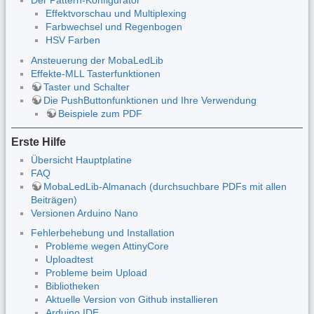
Der Pattern-Konfigurator
Effektvorschau und Multiplexing
Farbwechsel und Regenbogen
HSV Farben
Ansteuerung der MobaLedLib
Effekte-MLL Tasterfunktionen
Taster und Schalter
Die PushButtonfunktionen und Ihre Verwendung
Beispiele zum PDF
Erste Hilfe
Übersicht Hauptplatine
FAQ
MobaLedLib-Almanach (durchsuchbare PDFs mit allen
Beiträgen)
Versionen Arduino Nano
Fehlerbehebung und Installation
Probleme wegen AttinyCore
Uploadtest
Probleme beim Upload
Bibliotheken
Aktuelle Version von Github installieren
Arduino IDE