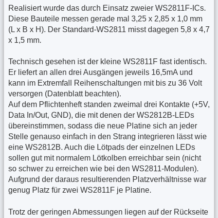
Realisiert wurde das durch Einsatz zweier WS2811F-ICs.
Diese Bauteile messen gerade mal 3,25 x 2,85 x 1,0 mm
(L x B x H). Der Standard-WS2811 misst dagegen 5,8 x 4,7
x 1,5 mm.
Technisch gesehen ist der kleine WS2811F fast identisch.
Er liefert an allen drei Ausgängen jeweils 16,5mA und
kann im Extremfall Reihenschaltungen mit bis zu 36 Volt
versorgen (Datenblatt beachten).
Auf dem Pflichtenheft standen zweimal drei Kontakte (+5V,
Data In/Out, GND), die mit denen der WS2812B-LEDs
übereinstimmen, sodass die neue Platine sich an jeder
Stelle genauso einfach in den Strang integrieren lässt wie
eine WS2812B. Auch die Lötpads der einzelnen LEDs
sollen gut mit normalem Lötkolben erreichbar sein (nicht
so schwer zu erreichen wie bei den WS2811-Modulen).
Aufgrund der daraus resultierenden Platzverhältnisse war
genug Platz für zwei WS2811F je Platine.
Trotz der geringen Abmessungen liegen auf der Rückseite