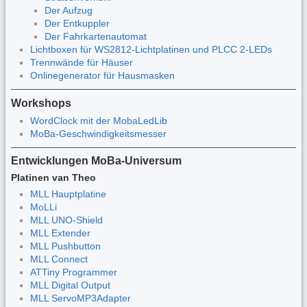
Der Aufzug
Der Entkuppler
Der Fahrkartenautomat
Lichtboxen für WS2812-Lichtplatinen und PLCC 2-LEDs
Trennwände für Häuser
Onlinegenerator für Hausmasken
Workshops
WordClock mit der MobaLedLib
MoBa-Geschwindigkeitsmesser
Entwicklungen MoBa-Universum
Platinen van Theo
MLL Hauptplatine
MoLLi
MLL UNO-Shield
MLL Extender
MLL Pushbutton
MLL Connect
ATTiny Programmer
MLL Digital Output
MLL ServoMP3Adapter