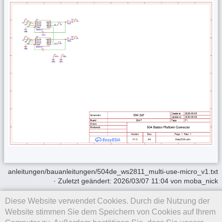
anleitungen/bauanleitungen/504de_ws2811_multi-use-micro_v1.txt
· Zuletzt geändert:
2026/03/07 11:04
von
moba_nick
Diese Website verwendet Cookies. Durch die Nutzung der
Falls nicht anders bezeichnet, ist der Inhalt dieses Wikis unter der
folgenden Lizenz veröffentlicht:
CC Attribution-Share Alike 4.0
Website stimmen Sie dem Speichern von Cookies auf Ihrem
International