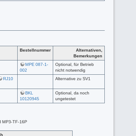
Bestellnummer
Alternativen,
Bemerkungen
MPE 087-1-
Optional, für Betrieb
002
nicht notwendig
RJ10
Alternative zu SV1
BKL
Optional, da noch
10120945
ungetestet
dul MP3-TF-16P
ch