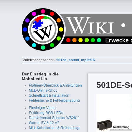
Zuletzt angesehen:
501de_sound_mp3tf16
•
Der Einstieg in die
MobaLedLib:
501DE-S
Platinen-Überblick & Anleitungen
MLL-Online-Shop
Schnellstart & Installation
Fehlersuche & Fehlerbehebung
Einsteiger-Video
Erklärung RGB-LEDs
Der Universal-Schalter WS2811
Warum 5V & 12 V?
MLL Kabelfarben & Reihenfolge