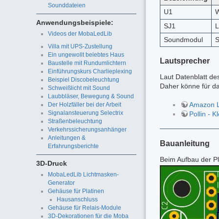
Sounddateien
U1
Anwendungsbeispiele:
SJ1
L
Videos der MobaLedLib
Soundmodul
S
Villa mit UPS-Zustellung
Ein ungewollt belebtes Haus
Lautsprecher
Baustelle mit Rundumlichtern
Einführungskurs Charlieplexing
Laut Datenblatt de
Beispiel Discobeleuchtung
Daher könne für d
Schweißlicht mit Sound
Laubbläser, Bewegung & Sound
Amazon L
Der Holzfäller bei der Arbeit
Signalansteuerung Selectrix
Pollin - 
Straßenbeleuchtung
Verkehrssicherungsanhänger
Anleitungen &
Bauanleitung
Erfahrungsberichte
Beim Aufbau der Pl
3D-Druck
MobaLedLib Lichtmasken-
Generator
Gehäuse für Platinen
Hausanschluss
Gehäuse für Relais-Module
3D-Dekorationen für die Moba