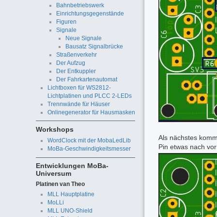
Bahnbetriebswerk
Einrichtungsgegenstände
Figuren
Signale
Neue Signale
Bausatz Signalbrücke
Straßenverkehr
Der Aufzug
Der Entkuppler
Der Fahrkartenautomat
Lichtboxen für WS2812-
Lichtplatinen und PLCC 2-LEDs
Trennwände für Häuser
Onlinegenerator für Hausmasken
Workshops
Als nächstes kommt 
WordClock mit der MobaLedLib
Pin etwas nach vor
MoBa-Geschwindigkeitsmesser
Entwicklungen MoBa-
Universum
Platinen van Theo
MLL Hauptplatine
MoLLi
MLL UNO-Shield