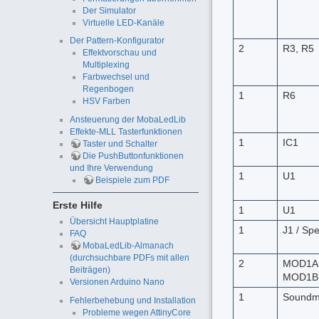
Der Simulator
Virtuelle LED-Kanäle
Der Pattern-Konfigurator
2
R3, R5
Effektvorschau und
Multiplexing
Farbwechsel und
Regenbogen
1
R6
HSV Farben
Ansteuerung der MobaLedLib
Effekte-MLL Tasterfunktionen
1
IC1
Taster und Schalter
Die PushButtonfunktionen
und Ihre Verwendung
1
U1
Beispiele zum PDF
Erste Hilfe
1
U1
Übersicht Hauptplatine
1
J1 / Sp
FAQ
MobaLedLib-Almanach
(durchsuchbare PDFs mit allen
2
MOD1A
Beiträgen)
MOD1B
Versionen Arduino Nano
1
Soundm
Fehlerbehebung und Installation
Probleme wegen AttinyCore