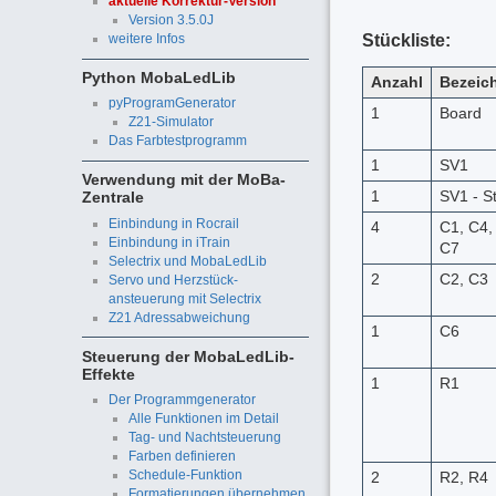
aktuelle Korrektur-Version
Version 3.5.0J
weitere Infos
Stückliste:
Python MobaLedLib
Anzahl
Bezeic
pyProgramGenerator
1
Board
Z21-Simulator
Das Farbtestprogramm
1
SV1
Verwendung mit der MoBa-
1
SV1 - S
Zentrale
Einbindung in Rocrail
4
C1, C4,
Einbindung in iTrain
C7
Selectrix und MobaLedLib
2
C2, C3
Servo und Herzstück-
ansteuerung mit Selectrix
Z21 Adressabweichung
1
C6
Steuerung der MobaLedLib-
Effekte
1
R1
Der Programmgenerator
Alle Funktionen im Detail
Tag- und Nachtsteuerung
Farben definieren
Schedule-Funktion
2
R2, R4
Formatierungen übernehmen