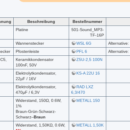
hnung
Beschreibung
Bestellnummer
Platine
501-Sound_MP3-
TF-16P
Wannenstecker
WSL 6G
Alternative
tecker
Pfostenleiste
PFL 6
Alternative
 C5,
Keramikkondensator
Z5U-2,5 100N
100nF, 50V
Elektrolytkondensator,
KS-A 22U 16
22µF / 16V
Elektrolytkondensator,
RAD LXZ
470µF / 6,3V
6,3/470
Widerstand, 150Ω, 0.6W,
METALL 150
1%
Braun-Grün-Schwarz-
Schwarz–
Braun
Widerstand, 1,50KΩ, 0.6W,
METALL 1,50K