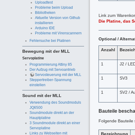
Uploadtest
Probleme beim Upload
Bibliotheken
Link zum Warenkorb
Aktuelle Version von Github
Die Platine, das
installieren
Arduino IDE
Probleme mit Virenscannern
Optional / Alterna
Fehlersuche bei Platinen
Anzahl
Bezeic
Bewegung mit der MLL
Servoplatine
1
J2 / LE
Programmierung Attiny 85
Der Aufzug mit Servoantrieb
Servosteuerung mit der MLL
1
SV3
Steppertreiber-Spannung
einstellen
1
SV2 / A
Sound mit der MLL
Verwendung des Soundmoduls
JQ6500
Bauteile bescha
Soundmodule direkt an der
Hauptplatine
Folgende Bauteile 
3 Soundmodule direkt an einer
Servoplatine
Links zu Webseiten mit
Bezeichnung