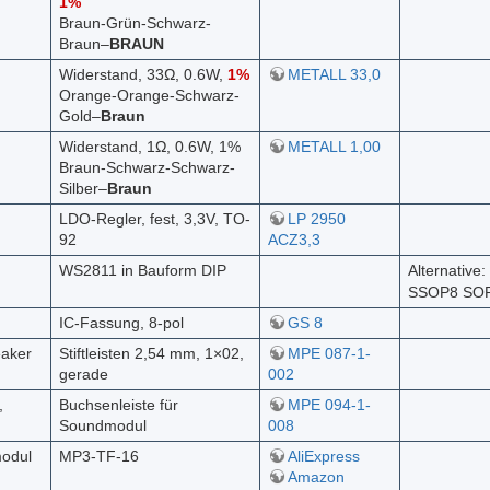
1%
Braun-Grün-Schwarz-
Braun–
BRAUN
Widerstand, 33Ω, 0.6W,
1%
METALL 33,0
Orange-Orange-Schwarz-
Gold–
Braun
Widerstand, 1Ω, 0.6W, 1%
METALL 1,00
Braun-Schwarz-Schwarz-
Silber–
Braun
LDO-Regler, fest, 3,3V, TO-
LP 2950
92
ACZ3,3
WS2811 in Bauform DIP
Alternativ
SSOP8 SOP
IC-Fassung, 8-pol
GS 8
eaker
Stiftleisten 2,54 mm, 1×02,
MPE 087-1-
gerade
002
,
Buchsenleiste für
MPE 094-1-
Soundmodul
008
odul
MP3-TF-16
AliExpress
Amazon