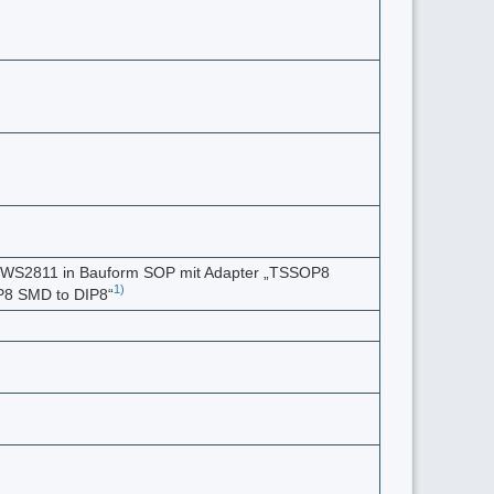
e: WS2811 in Bauform SOP mit Adapter „TSSOP8
1)
8 SMD to DIP8“