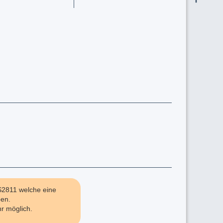
WS2811 welche eine
en.
r möglich.