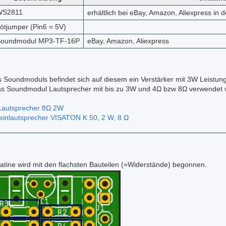
WS2811
erhältlich bei eBay, Amazon, Aliexpress i
ötjumper (Pin6 = 5V)
oundmodul MP3-TF-16P
eBay, Amazon, Aliexpress
s Soundmoduls befindet sich auf diesem ein Verstärker mit 3W Leistung
as Soundmodul Lautsprecher mit bis zu 3W und 4Ω bzw 8Ω verwendet 
autsprecher 8Ω 2W
Kleinlautsprecher VISATON K 50, 2 W, 8 Ω
atine wird mit den flachsten Bauteilen (=Widerstände) begonnen.