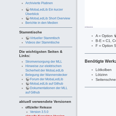
Archivierte Platinen
MobaLedLib Ein kurzer
Überblick
MobaLedLib Short Overview
Berichte in den Medien
Stammtische
A = Option
Virtueller Stammtisch
B-E = C1, C
Videos der Stammtische
F = Option S
Die wichtigsten Seiten &
Links:
Benötigte Werk
Stromversorgung der MLL
Hinweise zur elektrischen
Lötkolben
Sicherheit der MobaLedLib
Lötzinn
Belegung der Wannenstecker
Seitenschne
Forum der MobaLedLib
MobaLedLib auf Github
Dokumentationen der MLL
auf Github
aktuell verwendete Versionen
offizieller Release
Version 3.5.0