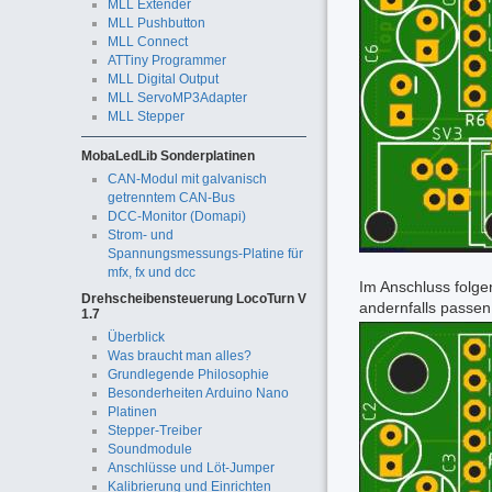
MLL Extender
MLL Pushbutton
MLL Connect
ATTiny Programmer
MLL Digital Output
MLL ServoMP3Adapter
MLL Stepper
MobaLedLib Sonderplatinen
CAN-Modul mit galvanisch
getrenntem CAN-Bus
DCC-Monitor (Domapi)
Strom- und
Spannungsmessungs-Platine für
mfx, fx und dcc
Im Anschluss folge
Drehscheibensteuerung LocoTurn V
andernfalls passen
1.7
Überblick
Was braucht man alles?
Grundlegende Philosophie
Besonderheiten Arduino Nano
Platinen
Stepper-Treiber
Soundmodule
Anschlüsse und Löt-Jumper
Kalibrierung und Einrichten