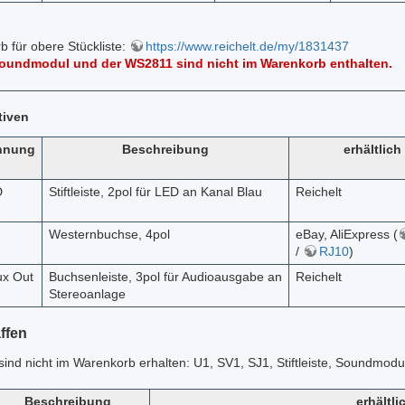
 für obere Stückliste:
https://www.reichelt.de/my/1831437
 Soundmodul und der WS2811 sind nicht im Warenkorb enthalten.
tiven
hnung
Beschreibung
erhältlich
D
Stiftleiste, 2pol für LED an Kanal Blau
Reichelt
Westernbuchse, 4pol
eBay, AliExpress (
/
RJ10
)
ux Out
Buchsenleiste, 3pol für Audioausgabe an
Reichelt
Stereoanlage
ffen
sind nicht im Warenkorb erhalten: U1, SV1, SJ1, Stiftleiste, Soundmo
Beschreibung
erhältli