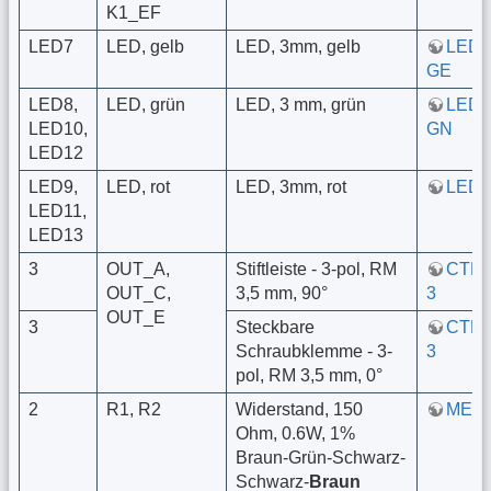
K1_EF
LED7
LED, gelb
LED, 3mm, gelb
LED 
GE
LED8,
LED, grün
LED, 3 mm, grün
LED 
LED10,
GN
LED12
LED9,
LED, rot
LED, 3mm, rot
LED 
LED11,
LED13
3
OUT_A,
Stiftleiste - 3-pol, RM
CTB9
OUT_C,
3,5 mm, 90°
3
OUT_E
3
Steckbare
CTB9
Schraubklemme - 3-
3
pol, RM 3,5 mm, 0°
2
R1, R2
Widerstand, 150
META
Ohm, 0.6W, 1%
Braun-Grün-Schwarz-
Schwarz-
Braun