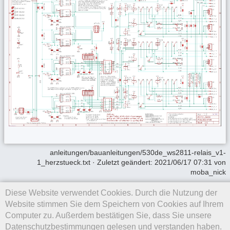
anleitungen/bauanleitungen/530de_ws2811-relais_v1-
1_herzstueck.txt
· Zuletzt geändert:
2021/06/17 07:31
von
moba_nick
Diese Website verwendet Cookies. Durch die Nutzung der
Falls nicht anders bezeichnet, ist der Inhalt dieses Wikis unter der
folgenden Lizenz veröffentlicht:
CC Attribution-Share Alike 4.0
Website stimmen Sie dem Speichern von Cookies auf Ihrem
International
Computer zu. Außerdem bestätigen Sie, dass Sie unsere
Datenschutzbestimmungen gelesen und verstanden haben.