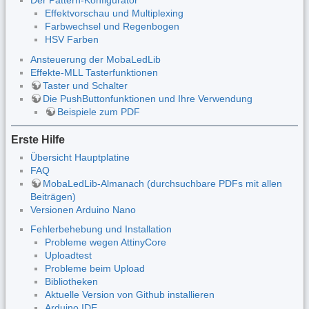
Der Pattern-Konfigurator
Effektvorschau und Multiplexing
Farbwechsel und Regenbogen
HSV Farben
Ansteuerung der MobaLedLib
Effekte-MLL Tasterfunktionen
Taster und Schalter
Die PushButtonfunktionen und Ihre Verwendung
Beispiele zum PDF
Erste Hilfe
Übersicht Hauptplatine
FAQ
MobaLedLib-Almanach (durchsuchbare PDFs mit allen
Beiträgen)
Versionen Arduino Nano
Fehlerbehebung und Installation
Probleme wegen AttinyCore
Uploadtest
Probleme beim Upload
Bibliotheken
Aktuelle Version von Github installieren
Arduino IDE