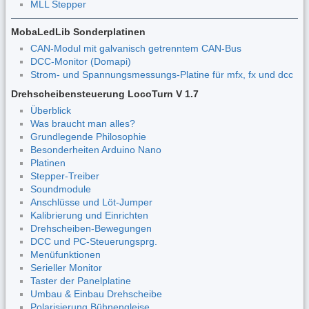
MLL Stepper
MobaLedLib Sonderplatinen
CAN-Modul mit galvanisch getrenntem CAN-Bus
DCC-Monitor (Domapi)
Strom- und Spannungsmessungs-Platine für mfx, fx und dcc
Drehscheibensteuerung LocoTurn V 1.7
Überblick
Was braucht man alles?
Grundlegende Philosophie
Besonderheiten Arduino Nano
Platinen
Stepper-Treiber
Soundmodule
Anschlüsse und Löt-Jumper
Kalibrierung und Einrichten
Drehscheiben-Bewegungen
DCC und PC-Steuerungsprg.
Menüfunktionen
Serieller Monitor
Taster der Panelplatine
Umbau & Einbau Drehscheibe
Polarisierung Bühnengleise