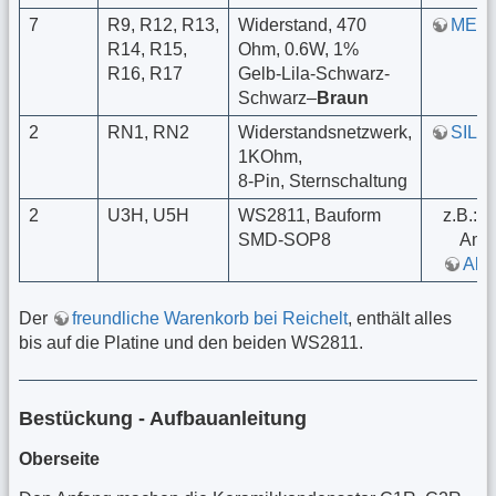
7
R9, R12, R13,
Widerstand, 470
META
R14, R15,
Ohm, 0.6W, 1%
R16, R17
Gelb-Lila-Schwarz-
Schwarz–
Braun
2
RN1, RN2
Widerstandsnetzwerk,
SIL 8
1KOhm,
8-Pin, Sternschaltung
2
U3H, U5H
WS2811, Bauform
z.B.:
SMD-SOP8
Ama
Alie
Der
freundliche Warenkorb bei Reichelt
, enthält alles
bis auf die Platine und den beiden WS2811.
Bestückung - Aufbauanleitung
Oberseite