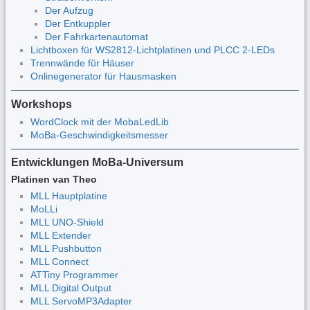
Der Aufzug
Der Entkuppler
Der Fahrkartenautomat
Lichtboxen für WS2812-Lichtplatinen und PLCC 2-LEDs
Trennwände für Häuser
Onlinegenerator für Hausmasken
Workshops
WordClock mit der MobaLedLib
MoBa-Geschwindigkeitsmesser
Entwicklungen MoBa-Universum
Platinen van Theo
MLL Hauptplatine
MoLLi
MLL UNO-Shield
MLL Extender
MLL Pushbutton
MLL Connect
ATTiny Programmer
MLL Digital Output
MLL ServoMP3Adapter