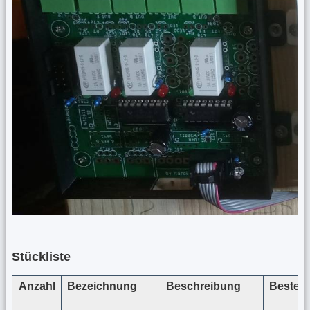
Stückliste
Anzahl
Bezeichnung
Beschreibung
Bestel