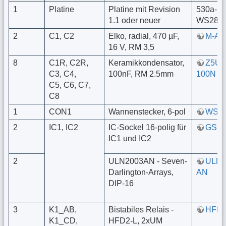
1
Platine
Platine mit Revision
530a-M
1.1 oder neuer
WS2811
2
C1, C2
Elko, radial, 470 µF,
M-A 
16 V, RM 3,5
8
C1R, C2R,
Keramikkondensator,
Z5U-
C3, C4,
100nF, RM 2.5mm
100N
C5, C6, C7,
C8
1
CON1
Wannenstecker, 6-pol
WSL 
2
IC1, IC2
IC-Sockel 16-polig für
GS 1
IC1 und IC2
2
ULN2003AN - Seven-
ULN 
Darlington-Arrays,
AN
DIP-16
3
K1_AB,
Bistabiles Relais -
HFD2
K1_CD,
HFD2-L, 2xUM