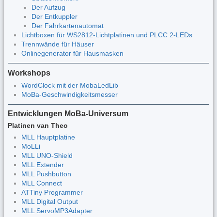
Der Aufzug
Der Entkuppler
Der Fahrkartenautomat
Lichtboxen für WS2812-Lichtplatinen und PLCC 2-LEDs
Trennwände für Häuser
Onlinegenerator für Hausmasken
Workshops
WordClock mit der MobaLedLib
MoBa-Geschwindigkeitsmesser
Entwicklungen MoBa-Universum
Platinen van Theo
MLL Hauptplatine
MoLLi
MLL UNO-Shield
MLL Extender
MLL Pushbutton
MLL Connect
ATTiny Programmer
MLL Digital Output
MLL ServoMP3Adapter