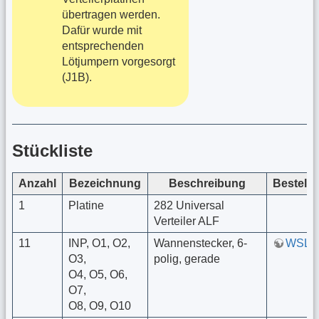
übertragen werden.
Dafür wurde mit
entsprechenden
Lötjumpern vorgesorgt
(J1B).
Stückliste
Anzahl
Bezeichnung
Beschreibung
Bestell
1
Platine
282 Universal
Verteiler ALF
11
INP, O1, O2,
Wannenstecker, 6-
WSL 
O3,
polig, gerade
O4, O5, O6,
O7,
O8, O9, O10