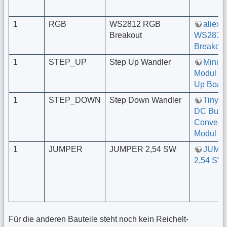
1
RGB
WS2812 RGB
aliexp
Breakout
WS2812
Breakout
1
STEP_UP
Step Up Wandler
Mini B
Modul Sch
Up Boar
1
STEP_DOWN
Step Down Wandler
Tiny 2
DC Buck
Converte
Modul 5
1
JUMPER
JUMPER 2,54 SW
JUMP
2,54 SW
Für die anderen Bauteile steht noch kein Reichelt-