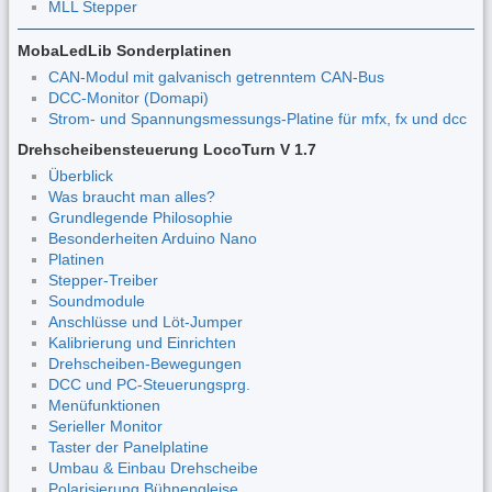
MLL Stepper
MobaLedLib Sonderplatinen
CAN-Modul mit galvanisch getrenntem CAN-Bus
DCC-Monitor (Domapi)
Strom- und Spannungsmessungs-Platine für mfx, fx und dcc
Drehscheibensteuerung LocoTurn V 1.7
Überblick
Was braucht man alles?
Grundlegende Philosophie
Besonderheiten Arduino Nano
Platinen
Stepper-Treiber
Soundmodule
Anschlüsse und Löt-Jumper
Kalibrierung und Einrichten
Drehscheiben-Bewegungen
DCC und PC-Steuerungsprg.
Menüfunktionen
Serieller Monitor
Taster der Panelplatine
Umbau & Einbau Drehscheibe
Polarisierung Bühnengleise