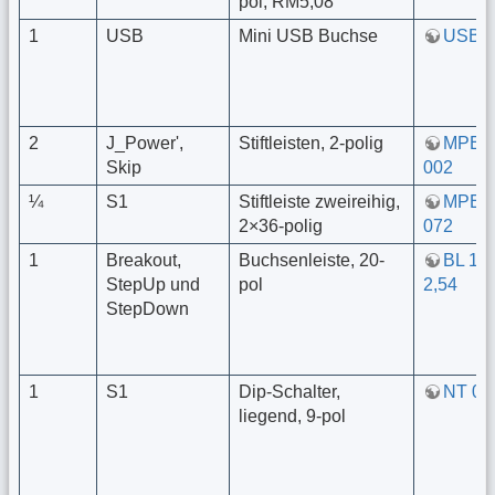
pol, RM5,08
1
USB
Mini USB Buchse
USB 
2
J_Power',
Stiftleisten, 2-polig
MPE 0
Skip
002
¼
S1
Stiftleiste zweireihig,
MPE 0
2×36-polig
072
1
Breakout,
Buchsenleiste, 20-
BL 1X
StepUp und
pol
2,54
StepDown
1
S1
Dip-Schalter,
NT 09
liegend, 9-pol