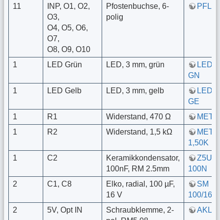
11
INP, O1, O2,
Pfostenbuchse, 6-
PFL 6
O3,
polig
O4, O5, O6,
O7,
O8, O9, O10
1
LED Grün
LED, 3 mm, grün
LED 
GN
1
LED Gelb
LED, 3 mm, gelb
LED 
GE
1
R1
Widerstand, 470 Ω
METAL
1
R2
Widerstand, 1,5 kΩ
META
1,50K
1
C2
Keramikkondensator,
Z5U-2
100nF, RM 2.5mm
100N
2
C1, C8
Elko, radial, 100 µF,
SM
16 V
100/16
2
5V, Opt IN
Schraubklemme, 2-
AKL 1