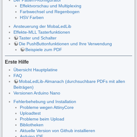
Der Pattern-Konfigurator
Effektvorschau und Multiplexing
Farbwechsel und Regenbogen
HSV Farben
Ansteuerung der MobaLedLib
Effekte-MLL Tasterfunktionen
Taster und Schalter
Die PushButtonfunktionen und Ihre Verwendung
Beispiele zum PDF
Erste Hilfe
Übersicht Hauptplatine
FAQ
MobaLedLib-Almanach (durchsuchbare PDFs mit allen
Beiträgen)
Versionen Arduino Nano
Fehlerbehebung und Installation
Probleme wegen AttinyCore
Uploadtest
Probleme beim Upload
Bibliotheken
Aktuelle Version von Github installieren
Arduino IDE