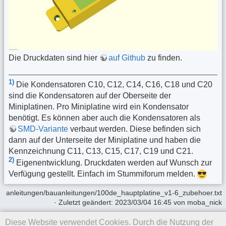
Die Druckdaten sind hier
auf Github
zu finden.
1)
Die Kondensatoren C10, C12, C14, C16, C18 und C20
sind die Kondensatoren auf der Oberseite der
Miniplatinen. Pro Miniplatine wird ein Kondensator
benötigt. Es können aber auch die Kondensatoren als
SMD-Variante
verbaut werden. Diese befinden sich
dann auf der Unterseite der Miniplatine und haben die
Kennzeichnung C11, C13, C15, C17, C19 und C21.
2)
Eigenentwicklung. Druckdaten werden auf Wunsch zur
Verfügung gestellt. Einfach im Stummiforum melden.
anleitungen/bauanleitungen/100de_hauptplatine_v1-6_zubehoer.txt
· Zuletzt geändert:
2023/03/04 16:45
von
moba_nick
Diese Website verwendet Cookies. Durch die Nutzung der
Falls nicht anders bezeichnet, ist der Inhalt dieses Wikis unter der