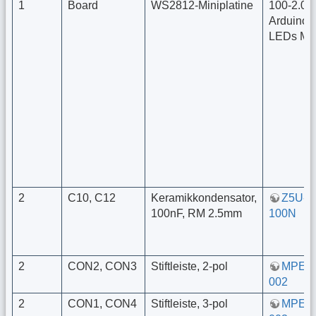
1
Board
WS2812-Miniplatine
100-2.0a
Arduino f
LEDs Mas
2
C10, C12
Keramikkondensator,
Z5U-2
100nF, RM 2.5mm
100N
2
CON2, CON3
Stiftleiste, 2-pol
MPE 0
002
2
CON1, CON4
Stiftleiste, 3-pol
MPE 0