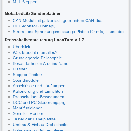
MLL Stepper
MobaLedLib Sonderplatinen
CAN-Modul mit galvanisch getrenntem CAN-Bus
DCC-Monitor (Domapi)
Strom- und Spannungsmessungs-Platine für mfx, fx und dcc
Drehscheibensteuerung LocoTurn V 1.7
Überblick
Was braucht man alles?
Grundlegende Philosophie
Besonderheiten Arduino Nano
Platinen
Stepper-Treiber
Soundmodule
Anschlüsse und Löt-Jumper
Kalibrierung und Einrichten
Drehscheiben-Bewegungen
DCC und PC-Steuerungsprg.
Menüfunktionen
Serieller Monitor
Taster der Panelplatine
Umbau & Einbau Drehscheibe
Polarisierung Bühnengleise