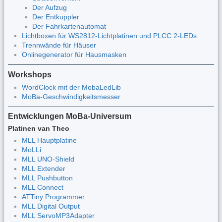
Der Aufzug
Der Entkuppler
Der Fahrkartenautomat
Lichtboxen für WS2812-Lichtplatinen und PLCC 2-LEDs
Trennwände für Häuser
Onlinegenerator für Hausmasken
Workshops
WordClock mit der MobaLedLib
MoBa-Geschwindigkeitsmesser
Entwicklungen MoBa-Universum
Platinen van Theo
MLL Hauptplatine
MoLLi
MLL UNO-Shield
MLL Extender
MLL Pushbutton
MLL Connect
ATTiny Programmer
MLL Digital Output
MLL ServoMP3Adapter