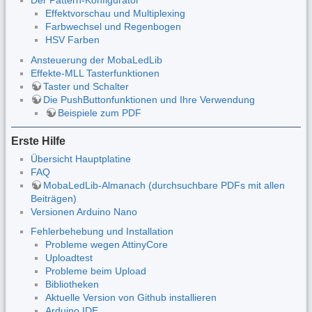
Der Pattern-Konfigurator
Effektvorschau und Multiplexing
Farbwechsel und Regenbogen
HSV Farben
Ansteuerung der MobaLedLib
Effekte-MLL Tasterfunktionen
Taster und Schalter
Die PushButtonfunktionen und Ihre Verwendung
Beispiele zum PDF
Erste Hilfe
Übersicht Hauptplatine
FAQ
MobaLedLib-Almanach (durchsuchbare PDFs mit allen
Beiträgen)
Versionen Arduino Nano
Fehlerbehebung und Installation
Probleme wegen AttinyCore
Uploadtest
Probleme beim Upload
Bibliotheken
Aktuelle Version von Github installieren
Arduino IDE