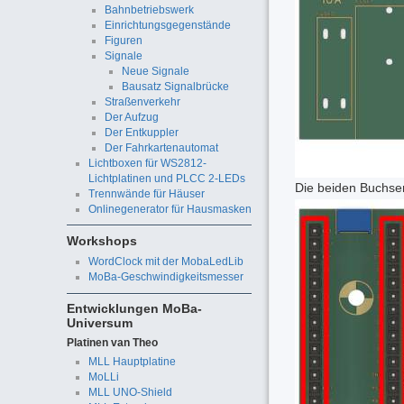
Bahnbetriebswerk
Einrichtungsgegenstände
Figuren
Signale
Neue Signale
Bausatz Signalbrücke
Straßenverkehr
Der Aufzug
Der Entkuppler
Der Fahrkartenautomat
Lichtboxen für WS2812-
Lichtplatinen und PLCC 2-LEDs
Die beiden Buchsenl
Trennwände für Häuser
Onlinegenerator für Hausmasken
Workshops
WordClock mit der MobaLedLib
MoBa-Geschwindigkeitsmesser
Entwicklungen MoBa-
Universum
Platinen van Theo
MLL Hauptplatine
MoLLi
MLL UNO-Shield