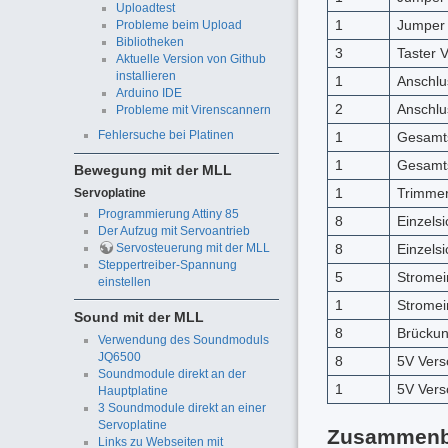
Uploadtest
1
Jumper
Probleme beim Upload
Bibliotheken
3
Taster V
Aktuelle Version von Github
installieren
1
Anschlu
Arduino IDE
2
Anschlu
Probleme mit Virenscannern
Fehlersuche bei Platinen
1
Gesamt
1
Gesamt
Bewegung mit der MLL
1
Trimmer 
Servoplatine
Programmierung Attiny 85
8
Einzels
Der Aufzug mit Servoantrieb
Servosteuerung mit der MLL
8
Einzels
Steppertreiber-Spannung
5
Stromei
einstellen
1
Stromei
Sound mit der MLL
8
Brückun
Verwendung des Soundmoduls
JQ6500
8
5V Vers
Soundmodule direkt an der
1
5V Vers
Hauptplatine
3 Soundmodule direkt an einer
Servoplatine
Zusammen
Links zu Webseiten mit