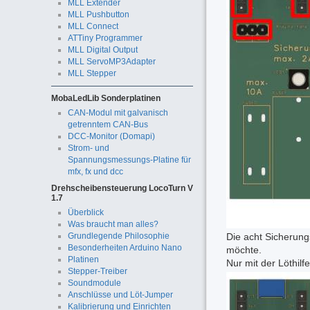
MLL Extender
MLL Pushbutton
MLL Connect
ATTiny Programmer
MLL Digital Output
MLL ServoMP3Adapter
MLL Stepper
MobaLedLib Sonderplatinen
CAN-Modul mit galvanisch
getrenntem CAN-Bus
DCC-Monitor (Domapi)
Strom- und
Spannungsmessungs-Platine für
mfx, fx und dcc
Drehscheibensteuerung LocoTurn V
1.7
Überblick
Was braucht man alles?
Die acht Sicherung
Grundlegende Philosophie
Besonderheiten Arduino Nano
möchte.
Platinen
Nur mit der Löthilf
Stepper-Treiber
Soundmodule
Anschlüsse und Löt-Jumper
Kalibrierung und Einrichten