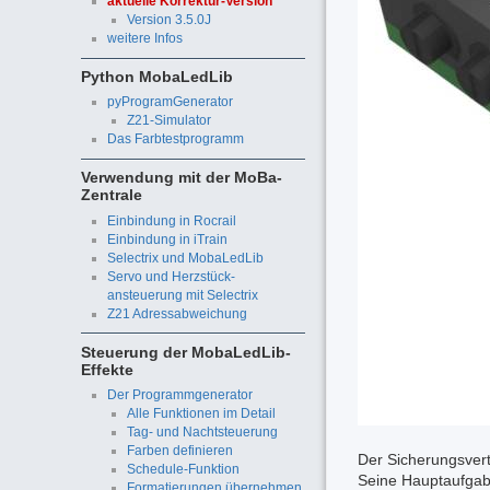
aktuelle Korrektur-Version
Version 3.5.0J
weitere Infos
Python MobaLedLib
pyProgramGenerator
Z21-Simulator
Das Farbtestprogramm
Verwendung mit der MoBa-
Zentrale
Einbindung in Rocrail
Einbindung in iTrain
Selectrix und MobaLedLib
Servo und Herzstück-
ansteuerung mit Selectrix
Z21 Adressabweichung
Steuerung der MobaLedLib-
Effekte
Der Programmgenerator
Alle Funktionen im Detail
Tag- und Nachtsteuerung
Farben definieren
Der Sicherungsvert
Schedule-Funktion
Seine Hauptaufgabe
Formatierungen übernehmen