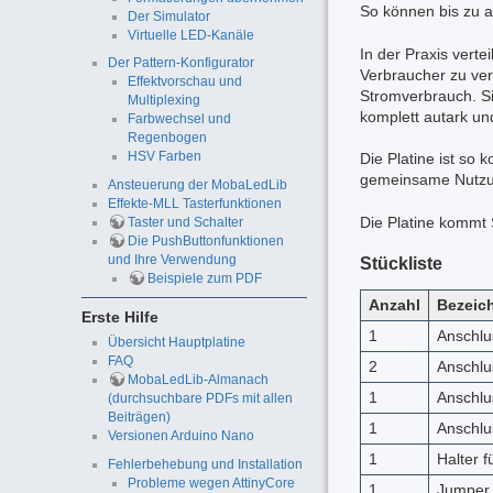
So können bis zu a
Der Simulator
Virtuelle LED-Kanäle
In der Praxis verte
Der Pattern-Konfigurator
Verbraucher zu vert
Effektvorschau und
Stromverbrauch. Sig
Multiplexing
komplett autark un
Farbwechsel und
Regenbogen
HSV Farben
Die Platine ist so 
gemeinsame Nutzung
Ansteuerung der MobaLedLib
Effekte-MLL Tasterfunktionen
Die Platine kommt
Taster und Schalter
Die PushButtonfunktionen
und Ihre Verwendung
Stückliste
Beispiele zum PDF
Anzahl
Bezeic
Erste Hilfe
1
Anschlu
Übersicht Hauptplatine
FAQ
2
Anschlu
MobaLedLib-Almanach
1
Anschlus
(durchsuchbare PDFs mit allen
Beiträgen)
1
Anschlus
Versionen Arduino Nano
1
Halter f
Fehlerbehebung und Installation
Probleme wegen AttinyCore
1
Jumper